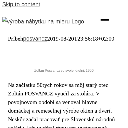
Skip to content
Príbeh
posvancz
2019-08-20T23:56:18+02:00
Zoltan Posvancz vo svojej dielni, 1950
Na začiatku 50tych rokov sa môj starý otec
Zoltán POSVANCZ vyučil za stolára. V
povojnovom období sa venoval hlavne
domáckej a remeselnej výrobe okien a dverí.
Neskôr začal pracovať pre Slovenskú národnú
galériu, kde vyrábal rámy pre vystavované