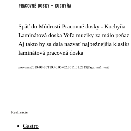
Pracovné dosky – kuchyňa
Späť do Múdrosti Pracovné dosky - Kuchyňa
Laminátová doska Veľa muziky za málo peňaz
Aj takto by sa dala nazvať najbežnejšia klasika
laminátová pracovná doska
posvancz
2019-08-08T19:46:05+02:00
11.01.2019
|
Tags:
test1
,
test2
|
Realizácie
Gastro